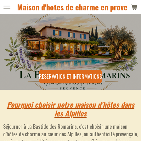
Maison d'hotes de charme en provence
Passer
au
contenu
principal
RESERVATION ET INFORMATIONS
Pourquoi choisir notre maison d’hôtes dans
les Alpilles
Séjourner à La Bastide des Romarins, c’est choisir une maison
d’hôtes de charme au cœur des Alpilles, où authenticité provençale,