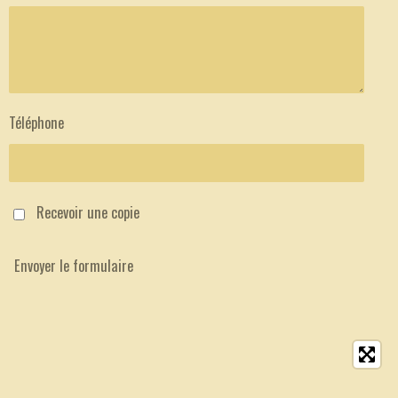
i
l
e
s
Téléphone
Recevoir une copie
Envoyer le formulaire